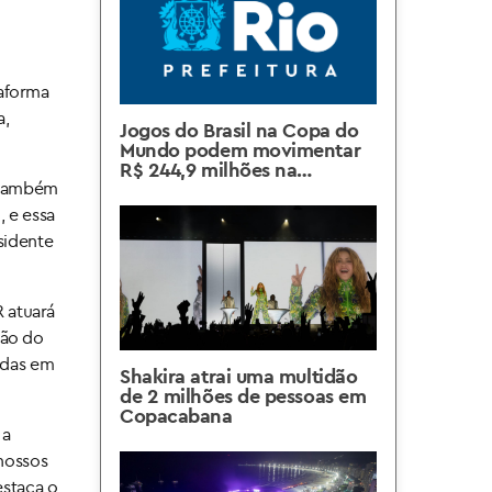
taforma
a,
Jogos do Brasil na Copa do
Mundo podem movimentar
R$ 244,9 milhões na
é também
economia carioca
 e essa
sidente
 atuará
ção do
adas em
Shakira atrai uma multidão
de 2 milhões de pessoas em
Copacabana
 a
 nossos
estaca o