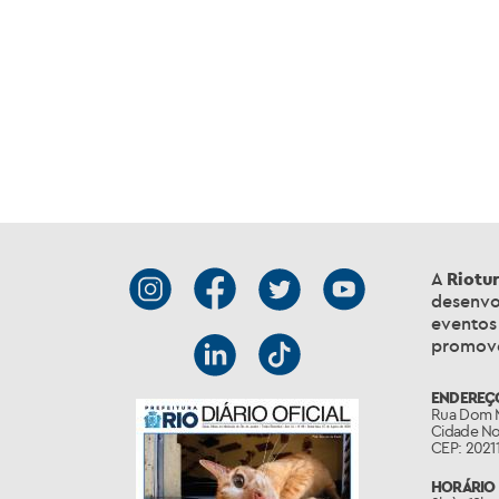
A
Riotu
desenvo
eventos 
promove
ENDEREÇ
Rua Dom M
Cidade Nov
CEP: 20211
HORÁRIO 