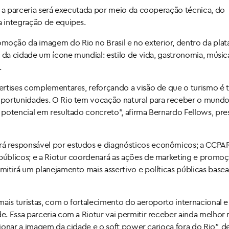
, a parceria será executada por meio da cooperação técnica, do
 integração de equipes.
oção da imagem do Rio no Brasil e no exterior, dentro da pla
 da cidade um ícone mundial: estilo de vida, gastronomia, músic
.
pertises complementares, reforçando a visão de que o turismo 
portunidades. O Rio tem vocação natural para receber o mundo,
potencial em resultado concreto”, afirma Bernardo Fellows, pre
á responsável por estudos e diagnósticos econômicos; a CCPAR
públicos; e a Riotur coordenará as ações de marketing e promo
itirá um planejamento mais assertivo e políticas públicas base
ais turistas, com o fortalecimento do aeroporto internacional e
. Essa parceria com a Riotur vai permitir receber ainda melhor
lsionar a imagem da cidade e o soft power carioca fora do Rio”, d