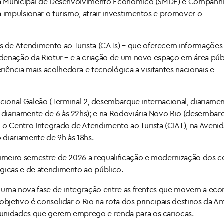
aria Municipal de Desenvolvimento Econômico (SMDE) e Companh
a impulsionar o turismo, atrair investimentos e promover o
 de Atendimento ao Turista (CATs) – que oferecem informações
ordenação da Riotur – e a criação de um novo espaço em área púb
ência mais acolhedora e tecnológica a visitantes nacionais e
acional Galeão (Terminal 2, desembarque internacional, diariame
diariamente de 6 às 22hs); e na Rodoviária Novo Rio (desembar
 o Centro Integrado de Atendimento ao Turista (CIAT), na Avenid
diariamente de 9h às 18hs.
rimeiro semestre de 2026 a requalificação e modernização dos c
ógicas e de atendimento ao público.
ca uma nova fase de integração entre as frentes que movem a ec
objetivo é consolidar o Rio na rota dos principais destinos da A
tunidades que gerem emprego e renda para os cariocas.