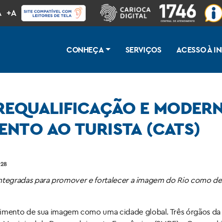
A
+A
CONHEÇA
SERVIÇOS
ACESSO À 
 REQUALIFICAÇÃO E MODER
ENTO AO TURISTA (CATS)
ão dos Centros de Atendimento ao Turista (CATs)
:28
s integradas para promover e fortalecer a imagem do Rio como de
ecimento de sua imagem como uma cidade global. Três órgãos da