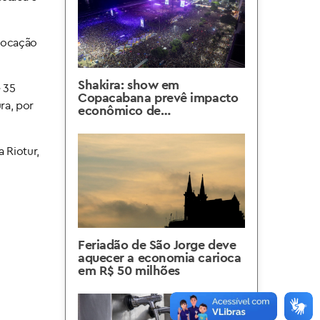
 vocação
Shakira: show em
e 35
Copacabana prevê impacto
ra, por
econômico de
aproximadamente R$ 800
milhões para o Rio
 Riotur,
Feriadão de São Jorge deve
aquecer a economia carioca
em R$ 50 milhões