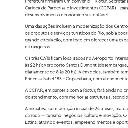
Prefeitura firmaram um convênio – Riotur, Secret
Carioca de Parcerias e Investimentos (CCPAR) – par
desenvolvimento econômico sustentável.
Uma das ações incluem a modernização dos Centros
os produtos e serviços turísticos do Rio, sob a co
grande circulação, com foco em oferecer uma experi
estrangeiros.
Os três CATs ficam localizados no Aeroporto Intern
às 22 hs); Aeroporto Santos Dumont (desembarque, 
diariamente de 8 às 20 hs). Além deles, também tem
Princesa Isabel 183 – Copacabana, com atendimento 
A CCPAR, em parceria com a Riotur, fará ainda no p
de atendimento, com melhorias estruturais, tecnol
A iniciativa, com duração inicial de 24 meses, mar
carioca — turismo, negócios, cultura e inovação. O 
Latina, atraindo eventos, empreendimentos e opor