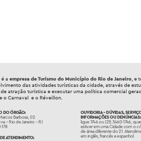
r
é a
empresa de Turismo do Município do Rio de Janeiro
, e
lvimento das atividades turísticas da cidade, através de es
de atração turística e executar uma política comercial gerad
 o Carnaval e o Réveillon.
O DO ÓRGÃO:
OUVIDORIA – DÚVIDAS, SERVIÇ
arcos Barbosa, 02
INFORMAÇÕES OU DENÚNCIAS:
a – Rio de Janeiro – RJ
ligue 1746 ou (21) 3460-1746, qu
-178
estiver em uma Cidade com o c
de área diferente do 21. Atendim
em inglês, francês e espanhol.
DE ATENDIMENTO: