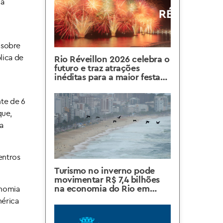
ia
 sobre
lica de
Rio Réveillon 2026 celebra o
futuro e traz atrações
inéditas para a maior festa
de Ano Novo do mundo
nte de 6
que,
a
entros
Turismo no inverno pode
movimentar R$ 7,4 bilhões
na economia do Rio em
onomia
2026
mérica