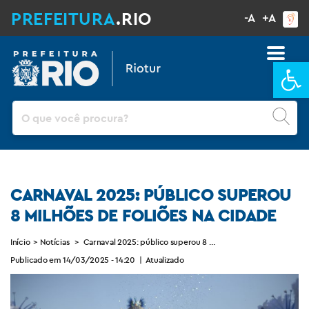
PREFEITURA
.RIO
-A
+A
Ba
Pesquisar
CARNAVAL 2025: PÚBLICO SUPEROU
8 MILHÕES DE FOLIÕES NA CIDADE
Início
>
Notícias
>
Carnaval 2025: público superou 8 milhões de foliões na cidad
Publicado em 14/03/2025 - 14:20
|
Atualizado